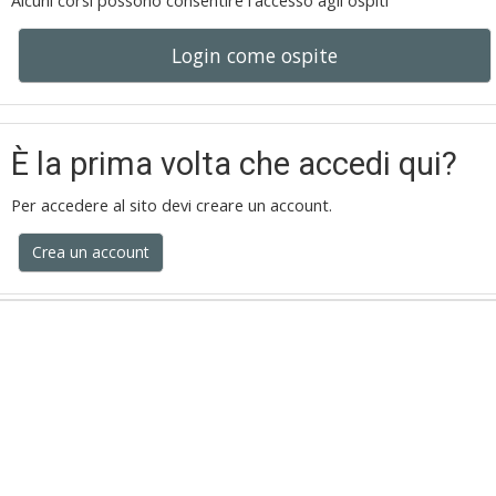
Alcuni corsi possono consentire l'accesso agli ospiti
Login come ospite
È la prima volta che accedi qui?
Per accedere al sito devi creare un account.
Crea un account